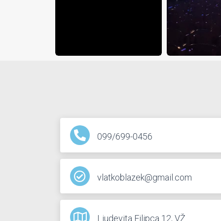
099/699-0456
vlatkoblazek@gmail.com
Ljudevita Filipca 12, VŽ