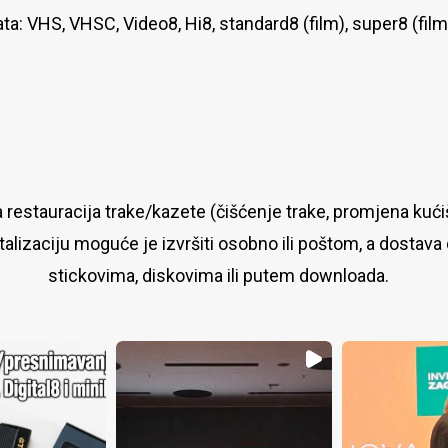
ata: VHS, VHSC, Video8, Hi8, standard8 (film), super8 (film)
 restauracija trake/kazete (čišćenje trake, promjena kućiš
talizaciju moguće je izvršiti osobno ili poštom, a dostava
stickovima, diskovima ili putem downloada.